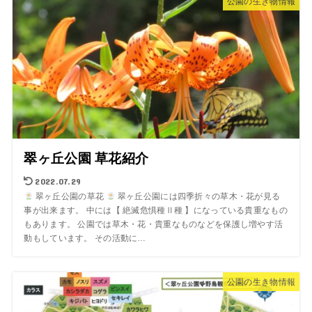
公園の生き物情報
翠ヶ丘公園 草花紹介
2022.07.29
翠ヶ丘公園の草花
翠ヶ丘公園には四季折々の草木・花が見る
事が出来ます。 中には【 絶滅危惧種Ⅱ種 】になっている貴重なもの
もあります。 公園では草木・花・貴重なものなどを保護し増やす活
動もしています。 その活動に…
公園の生き物情報