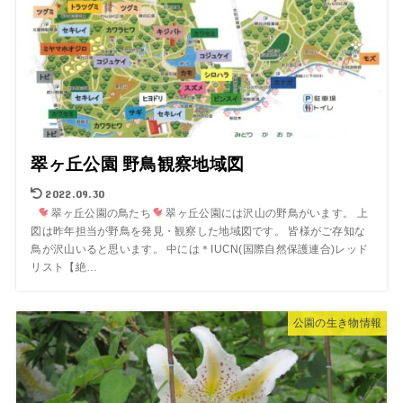
翠ヶ丘公園 野鳥観察地域図
2022.09.30
翠ヶ丘公園の鳥たち
翠ヶ丘公園には沢山の野鳥がいます。 上
図は昨年担当が野鳥を発見・観察した地域図です。 皆様がご存知な
鳥が沢山いると思います。 中には＊IUCN(国際自然保護連合)レッド
リスト【絶…
公園の生き物情報