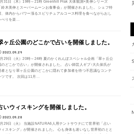
8月31日（木）19時～21時 Greenhill Prak 天体観測×美伸シリーズ
「鈴木美伸とスーパームーンお食事会」が開催されました。 シェフ特
製、体内からパワー漲るスピリチュアルコース料理を食べながらおし
ゃべりを楽…
翠ヶ丘公園のどこかで占いを開催しました。
2023.09.29
8月29日（火）20時～24時 夏のかくれんぼスペシャル企画「翠ヶ丘公
園のどこかで占い」が開催されました。 占い師芸人ギブ↑大久保氏が
易者となり翠ヶ丘公園のどこかに隠れて参加者を待つ不思議なコンテ
ンツです。 次回は11月…
占いウィスキングを開催しました。
2023.09.28
8月29日（火） 当施設NATURA6人用テントサウナにて世界初「占い
ウィスキング」が開催されました。 心も身体も迷いなし世界初のとと