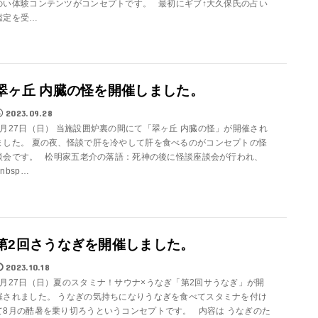
のい体験コンテンツがコンセプトです。 最初にギブ↑大久保氏の占い
鑑定を受…
翠ヶ丘 内臓の怪を開催しました。
2023.09.28
8月27日（日） 当施設囲炉裏の間にて「翠ヶ丘 内臓の怪」が開催され
ました。 夏の夜、怪談で肝を冷やして肝を食べるのがコンセプトの怪
談会です。 松明家五老介の落語：死神の後に怪談座談会が行われ、
&nbsp…
第2回さうなぎを開催しました。
2023.10.18
8月27日（日）夏のスタミナ！サウナ×うなぎ「第2回サうなぎ」が開
催されました。 うなぎの気持ちになりうなぎを食べてスタミナを付け
て8月の酷暑を乗り切ろうというコンセプトです。 内容は うなぎのた