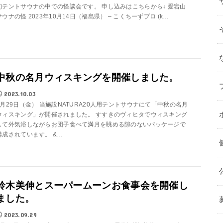
初テントサウナの中での怪談会です。 申し込みはこちらから↓ 愛宕山
サウナの怪 2023年10月14日（福島県） – こくちーずプロ (k…
中秋の名月ウィスキングを開催しました。
2023.10.03
9月29日（金） 当施設NATURA20人用テントサウナにて「中秋の名月
ウィスキング」が開催されました。 すすきのヴィヒタでウィスキング
して外気浴しながらお団子食べて満月を眺める隙のないパッケージで
構成されています。 &…
鈴木美伸とスーパームーンお食事会を開催し
ました。
2023.09.29