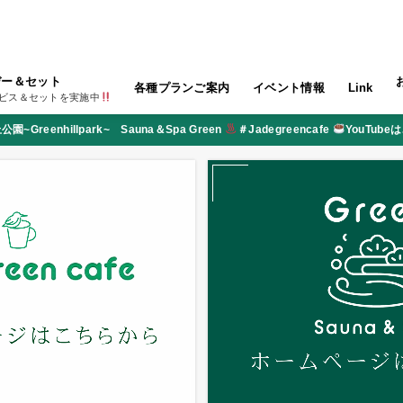
デー＆セット
各種プランご案内
イベント情報
Link
ビス＆セットを実施中
園~Greenhillpark~ Sauna＆Spa Green
＃Jadegreencafe
YouTube