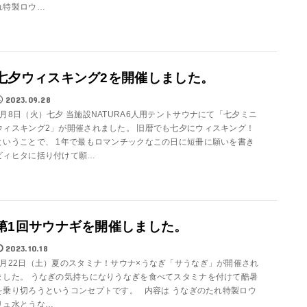
れ特製ロウ…
七夕ウィスキング2を開催しました。
2023.09.28
8月8日（火）七夕 当施設NATURA6人用テントサウナにて「七夕ミニ
ウィスキング2」が開催されました。 旧暦でも七夕にウィスキング！
ということで、 1年で最もロマンチックなこの日に短冊に願いを書き
ビィヒタに括り付けて願…
第1回サウナギを開催しました。
2023.10.18
7月22日（土）夏のスタミナ！サウナ×うなぎ「サうなぎ」が開催され
ました。 うなぎの気持ちになりうなぎを食べてスタミナを付けて酷暑
を乗り切ろうというコンセプトです。 内容は うなぎのたれ特製ロウ
リュ水とうな…